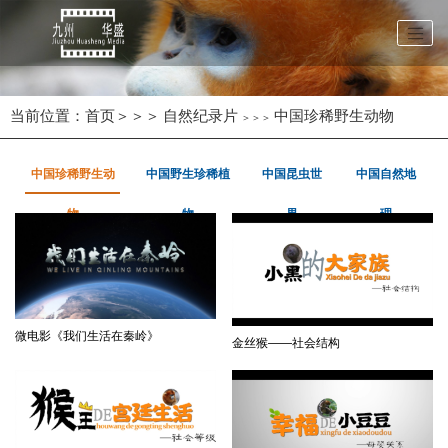
当前位置：
首页
＞＞＞
自然纪录片
中国珍稀野生动物
＞＞＞
中国珍稀野生动
中国野生珍稀植
中国昆虫世
中国自然地
物
物
界
理
微电影《我们生活在秦岭》
金丝猴——社会结构